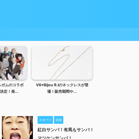
ルガムのコラボ
V6×Bijou R.Iのネックレスが登
「GHOST IN THE S
定！発...
場！販売期間や...
機動隊」の...
スポーツ
芸能
紅白サンバ！有馬もサンバ！
マツケンサンバ！