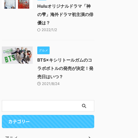
Huluオリジナルドラマ「神
の雫」海外ドラマ初主演の俳
優は？
2022/1/2
グルメ
BTS×キシリトールガムのコ
ラボボトルの発売が決定！発
売日はいつ？
2021/8/24
カテゴリー
アニメ