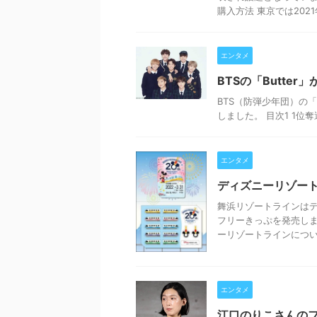
購入方法 東京では2021年 
エンタメ
BTSの「Butter」
BTS（防弾少年団）の「Bu
しました。 目次1 1位奪還2 「
エンタメ
ディズニーリゾート
舞浜リゾートラインはデ
フリーきっぷを発売しま
ーリゾートラインについて 
エンタメ
江口のりこさんの