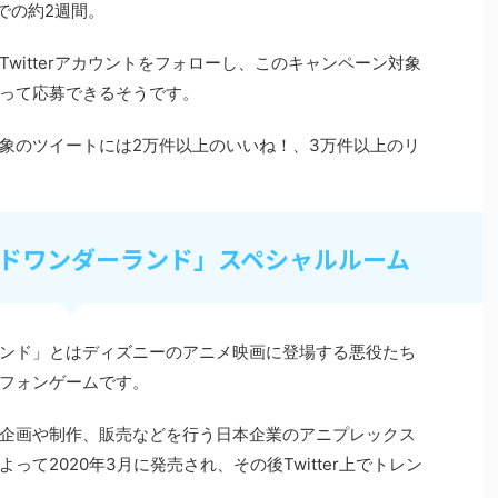
での約
2
週間。
Twitter
アカウント
をフォローし、このキャンペーン対象
って応募できるそうです。
象のツイートには
2
万件以上のいいね！、
3
万件以上のリ
ドワンダーランド」スペシャルルーム
ンド」とはディズニーのアニメ映画に登場する悪役たち
フォンゲームです。
企画や制作、販売などを行う日本企業のアニプレックス
よって
2020
年
3
月に発売され、その後
Twitter
上でトレン