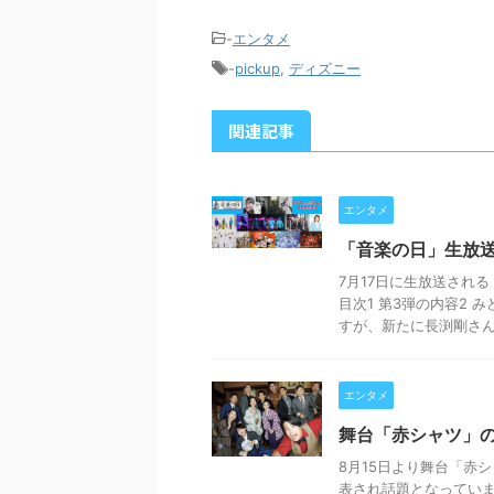
-
エンタメ
-
pickup
,
ディズニー
関連記事
エンタメ
「音楽の日」生放
7月17日に生放送され
目次1 第3弾の内容2 
すが、新たに長渕剛さん .
エンタメ
舞台「赤シャツ」
8月15日より舞台「赤
表され話題となっています