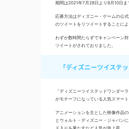
期間は
2021
年
7
月
28
日より
8
月
10
日ま
応募方法は
ディズニー・ゲームの公式
のツイートをリツイートすることによ
わずか数時間たらずでキャンペーン対
ツイートがされておりました。
「ディズニーツイステッ
「ディズニーツイステッドワンダーラ
がモチーフになっている人気スマート
アニメーションを主とした映像作品の
とウォルト・ディズニー・ジャパンに
ド入りを果たすなど人気が急上昇。