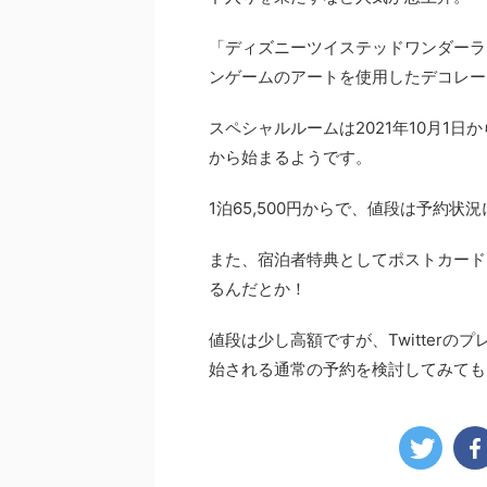
「ディズニーツイステッドワンダーラ
ンゲームのアートを使用したデコレー
スペシャルルームは
2021
年
10
月
1
日か
から始まるようです。
1
泊
65,500
円からで、値段は予約状況
また、宿泊者特典としてポストカード
るんだとか！
値段は少し高額ですが、
Twitter
のプ
始される通常の予約を検討してみても