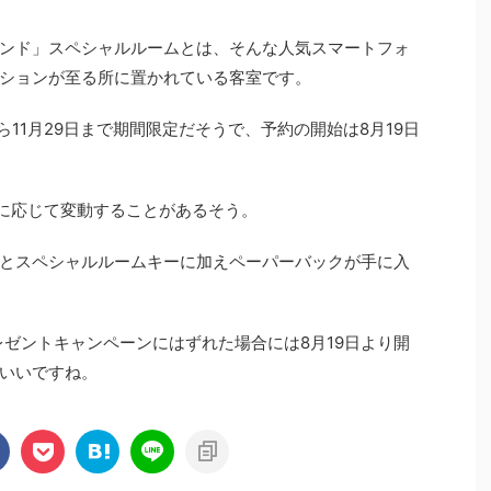
ンド」スペシャルルームとは、そんな人気スマートフォ
ションが至る所に置かれている客室です。
ら
11
月
29
日まで期間限定だそうで、予約の開始は
8
月
19
日
に応じて変動することがあるそう。
とスペシャルルームキーに加えペーパーバックが手に入
レゼントキャンペーンにはずれた場合には
8
月
19
日より開
いいですね。