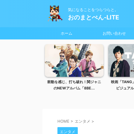
気になることをつらつらと。
おのまとぺん-LITE
ホーム
お問い合わせ
バ！有馬もサンバ！マツ
鼓動を感じ、打ち破れ！関ジャニ
映画「TAN
ケンサンバ！
のNEWアルバム「8BE...
ビジュアル
HOME
>
エンタメ
>
エンタメ