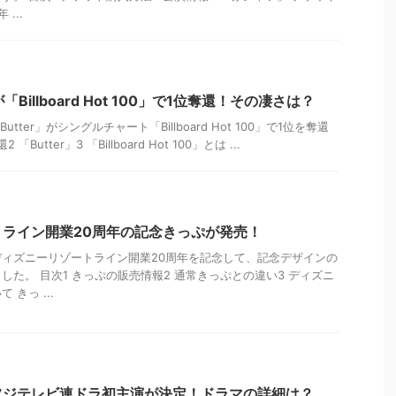
...
が「Billboard Hot 100」で1位奪還！その凄さは？
tter」がシングルチャート「Billboard Hot 100」で1位を奪還
Butter」3 「Billboard Hot 100」とは ...
ライン開業20周年の記念きっぷが発売！
ィズニーリゾートライン開業20周年を記念して、記念デザインの
した。 目次1 きっぷの販売情報2 通常きっぷとの違い3 ディズニ
きっ ...
フジテレビ連ドラ初主演が決定！ドラマの詳細は？