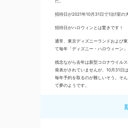
た。
招待日が
2021
年
10
月
31
日で
1
泊
1
室の
招待日がハロウィンとは驚きです！
通常、東京ディズニーランドおよび東
て毎年「ディズニー・ハロウィーン」
残念ながら去年は新型コロナウイルス
発表がされていませんが、
10
月
31
日
毎年予約を取るのが難しいそう。そん
て夢のようです。