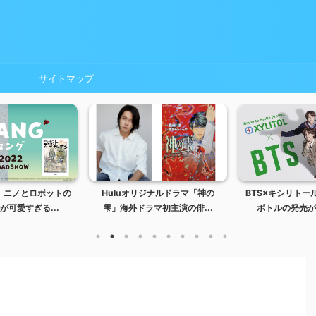
サイトマップ
G」ニノとロボットの
Huluオリジナルドラマ「神の
BTS×キシリトー
が可愛すぎる...
雫」海外ドラマ初主演の俳...
ボトルの発売が決