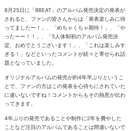
8
月
25
日に「
8
BEAT
」のアルバム発売決定の発表が
されると、ファンの皆さんからは
「発表楽しみに待
ってましたー！」
、「めちゃくちゃ期待！」、「や
ったーー！！」、「
5
人体制初のアルバム発売決
定、おめでとうございます！」、「これは楽しみす
ぎる！」などといったコメントが続々と寄せられ話
題となっていました。
オリジナルアルバムの発売が約
4
年半ぶりというこ
とで、ファンの方はこの発表を心待ちにされていた
に違いないですね！コメントからもその熱意が伝わ
ってきます。
4
年ぶりの発売であることや制作に
2
年を費やした
ことなど注目のアルバムであることは間違いないで