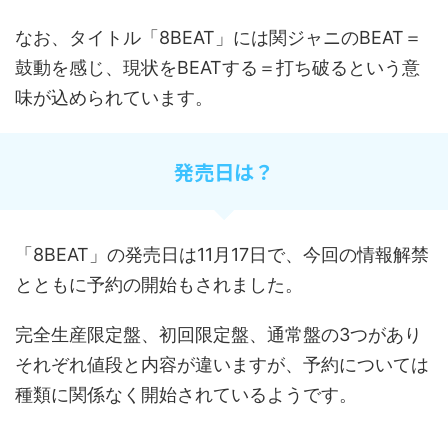
なお、タイトル「
8
BEAT
」には関ジャニの
BEAT
＝
鼓動を感じ、現状を
BEAT
する＝打ち破るという意
味が込められています。
発売日は？
「
8BEAT
」の発売日は
11
月
17
日で、今回の情報解禁
とともに予約の開始もされました。
完全生産限定盤、初回限定盤、通常盤の
3
つがあり
それぞれ値段と内容が違いますが、予約については
種類に関係なく開始されているようです。