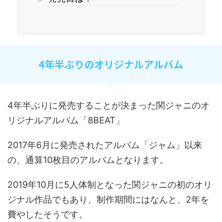
4
年半ぶりのオリジナルアルバム
4
年半ぶりに発売することが決まった関ジャニのオ
リジナルアルバム「
8
BEAT
」
2017
年
6
月に発売されたアルバム「ジャム」以来
の、通算
10
枚目のアルバムとなります。
2019
年
10
月に
5
人体制となった関ジャニの初のオリ
ジナル作品でもあり、制作期間にはなんと、
2
年を
費やしたそうです。