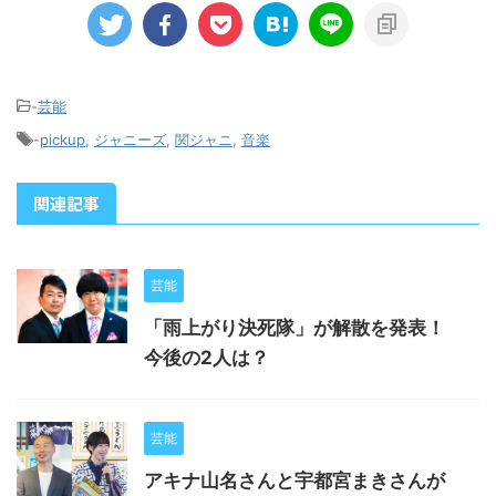
-
芸能
-
pickup
,
ジャニーズ
,
関ジャニ
,
音楽
関連記事
芸能
「雨上がり決死隊」が解散を発表！
今後の2人は？
芸能
アキナ山名さんと宇都宮まきさんが