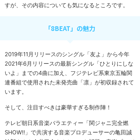
すが、その内容についても気になるところです。
「
8
BEAT
」の魅力
2019
年
11
月リリースのシングル「友よ」から今年
2021
年
6
月リリースの最新シングル「ひとりにしな
いよ」までの
4
曲に加え、フジテレビ系東京五輪関
連番組で使用された未発売曲「凛」が初収録されて
います。
そして、注目すべきは豪華すぎる制作陣！
テレビ朝日系音楽バラエティー「関ジャニ完全燃
SHOW
!!
」で共演する音楽プロデューサーの亀田誠