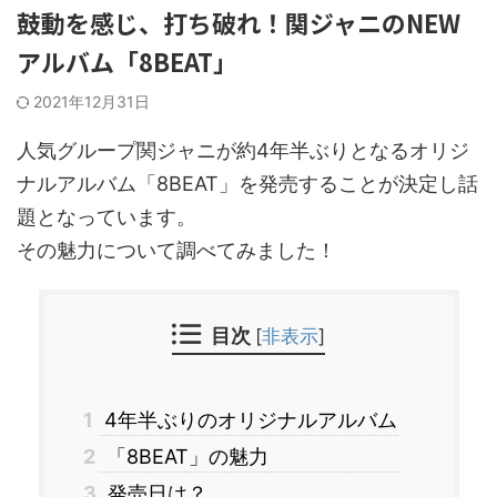
鼓動を感じ、打ち破れ！関ジャニのNEW
アルバム「8BEAT」
2021年12月31日
人気グループ関ジャニが約
4年
半ぶりとなるオリジ
ナルアルバム「
8
BEAT
」を発売することが決定し話
題となっています。
その魅力について調べてみました！
目次
[
非表示
]
1
4年半ぶりのオリジナルアルバム
2
「8BEAT」の魅力
3
発売日は？