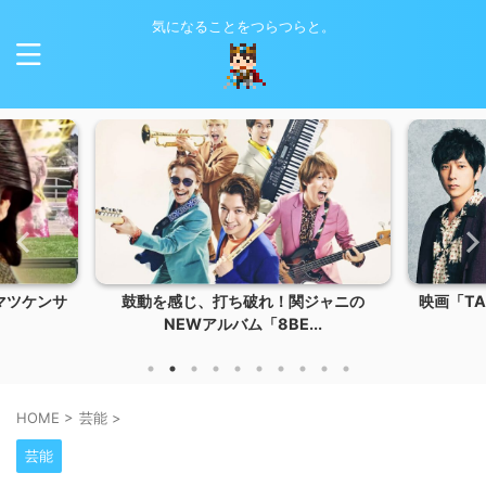
気になることをつらつらと。
マツケンサ
鼓動を感じ、打ち破れ！関ジャニの
映画「T
NEWアルバム「8BE...
HOME
>
芸能
>
芸能