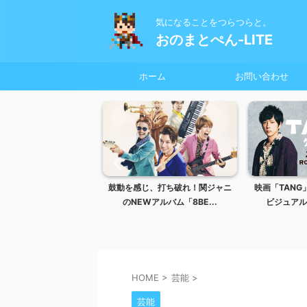
気になることをつらつらと。
おのまとぺん-LITE
ホーム
お問い合わせ
バ！有馬もサンバ！マツ
鼓動を感じ、打ち破れ！関ジャニ
映画「TAN
ケンサンバ！
のNEWアルバム「8BE...
ビジュアル
HOME
>
芸能
>
芸能