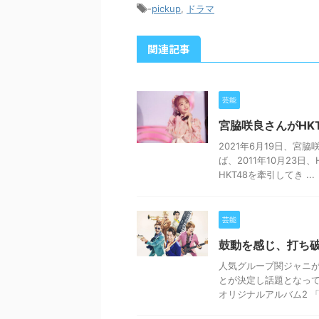
-
pickup
,
ドラマ
関連記事
芸能
宮脇咲良さんがHK
2021年6月19日、
ば、2011年10月23
HKT48を牽引してき ...
芸能
鼓動を感じ、打ち破
人気グループ関ジャニが
とが決定し話題となって
オリジナルアルバム2 「8B