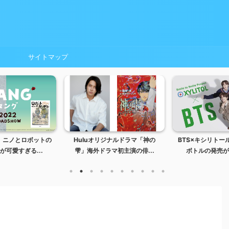
サイトマップ
G」ニノとロボットの
Huluオリジナルドラマ「神の
BTS×キシリトー
が可愛すぎる...
雫」海外ドラマ初主演の俳...
ボトルの発売が決