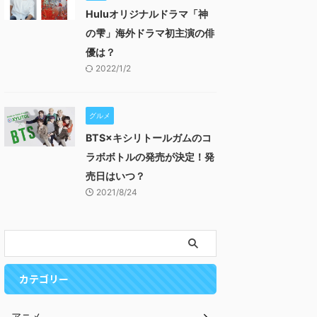
Huluオリジナルドラマ「神
の雫」海外ドラマ初主演の俳
優は？
2022/1/2
グルメ
BTS×キシリトールガムのコ
ラボボトルの発売が決定！発
売日はいつ？
2021/8/24
カテゴリー
アニメ