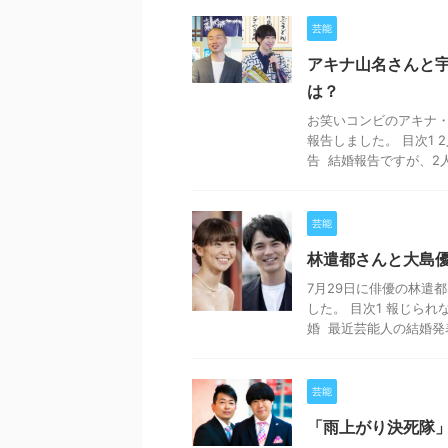
芸能
アキナ山名さんと
は？
お笑いコンビのアキナ・
報告しました。 目次1 
告 結婚報告ですが、2人 
芸能
林遣都さんと大島
7月29日に俳優の林遣
した。 目次1 報じられ
婚 最近芸能人の結婚発表が
芸能
「雨上がり決死隊