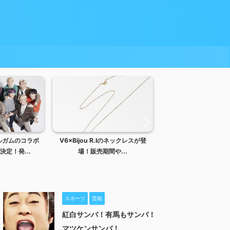
ルガムのコラボ
V6×Bijou R.Iのネックレスが登
「GHOST IN THE S
定！発...
場！販売期間や...
機動隊」の...
スポーツ
芸能
紅白サンバ！有馬もサンバ！
マツケンサンバ！